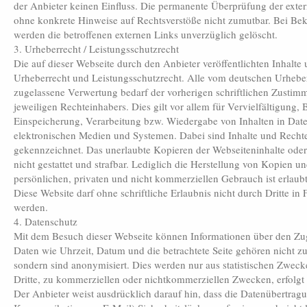
der Anbieter keinen Einfluss. Die permanente Überprüfung der exter
ohne konkrete Hinweise auf Rechtsverstöße nicht zumutbar. Bei B
werden die betroffenen externen Links unverzüglich gelöscht.
3. Urheberrecht / Leistungsschutzrecht
Die auf dieser Webseite durch den Anbieter veröffentlichten Inhalte
Urheberrecht und Leistungsschutzrecht. Alle vom deutschen Urheber
zugelassene Verwertung bedarf der vorherigen schriftlichen Zustim
jeweiligen Rechteinhabers. Dies gilt vor allem für Vervielfältigung,
Einspeicherung, Verarbeitung bzw. Wiedergabe von Inhalten in Da
elektronischen Medien und Systemen. Dabei sind Inhalte und Rechte 
gekennzeichnet. Das unerlaubte Kopieren der Webseiteninhalte oder
nicht gestattet und strafbar. Lediglich die Herstellung von Kopien 
persönlichen, privaten und nicht kommerziellen Gebrauch ist erlaubt
Diese Website darf ohne schriftliche Erlaubnis nicht durch Dritte in
werden.
4. Datenschutz
Mit dem Besuch dieser Webseite können Informationen über den Zug
Daten wie Uhrzeit, Datum und die betrachtete Seite gehören nicht 
sondern sind anonymisiert. Dies werden nur aus statistischen Zweck
Dritte, zu kommerziellen oder nichtkommerziellen Zwecken, erfolgt 
Der Anbieter weist ausdrücklich darauf hin, dass die Datenübertragun