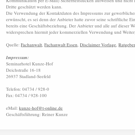
Kommunikation per E-Mail) Sicherheitslücken aufweisen und nicht 
Dritte geschützt werden kann.
Die Verwendung der Kontaktdaten des Impressums zur gewerblichen
erwünscht, es sei denn der Anbieter hatte zuvor seine schriftliche Ein
bereits eine Geschäftsbeziehung. Der Anbieter und alle auf dieser 
widersprechen hiermit jeder kommerziellen Verwendung und Weiter
Quelle:
Fachanwalt
,
Fachanwalt Essen
,
Disclaimer Vorlage
,
Ratgebe
Impressum:
Seminarhotel Kunze-Hof
Deichstraße 16-18
26937 Stadland-Seefeld
Telefon: 04734 / 928-0
Fax: 04734 / 928-100
eMail:
kunze-hof@t-online.de
Geschäftsführung: Reiner Kunze