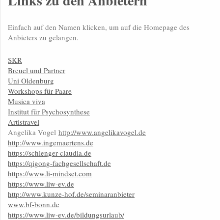
Links zu den Anbietern
Einfach auf den Namen klicken, um auf die Homepage des
Anbieters zu gelangen.
SKR
Breuel und Partner
Uni Oldenburg
Workshops für Paare
Musica viva
Institut für Psychosynthese
Artistravel
Angelika Vogel
http://www.angelikavogel.de
http://www.ingemaertens.de
https://schlenger-claudia.de
https://qigong-fachgesellschaft.de
https://www.li-mindset.com
https://www.liw-ev.de
http://www.kunze-hof.de/seminaranbieter
www.bf-bonn.de
https://www.liw-ev.de/bildungsurlaub/